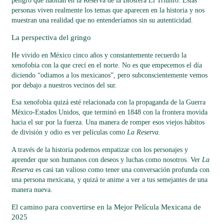
peligro que habitan en la Reserva de la Biósfera El Triunfo. Estas
personas viven realmente los temas que aparecen en la historia y nos
muestran una realidad que no entenderíamos sin su autenticidad.
La perspectiva del gringo
He vivido en México cinco años y constantemente recuerdo la
xenofobia con la que crecí en el norte. No es que empecemos el día
diciendo “odiamos a los mexicanos”, pero subconscientemente vemos
por debajo a nuestros vecinos del sur.
Esa xenofobia quizá esté relacionada con la propaganda de la Guerra
México-Estados Unidos, que terminó en 1848 con la frontera movida
hacia el sur por la fuerza. Una manera de romper esos viejos hábitos
de división y odio es ver películas como
La Reserva
.
A través de la historia podemos empatizar con los personajes y
aprender que son humanos con deseos y luchas como nosotros. Ver
La
Reserva
es casi tan valioso como tener una conversación profunda con
una persona mexicana, y quizá te anime a ver a tus semejantes de una
manera nueva.
El camino para convertirse en la Mejor Película Mexicana de
2025